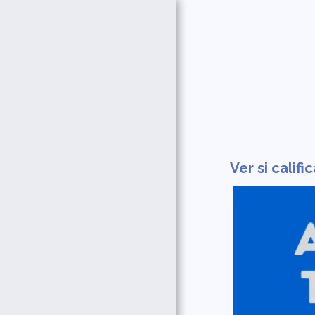
PÁGINA DE INICIO
UNA OPORTUNIDAD
PROFESIONAL COMO
NINGUNA OTRA
Ver si califi
J1 FACILITATION
SERVICES
¿ESTÁ LISTO PARA
ENSEÑAR EN LOS
ESTADOS UNIDOS?
LO QUE TRAES COMO
EDUCADOR
QUÉ OFRECEMOS A LOS
PROFESORES