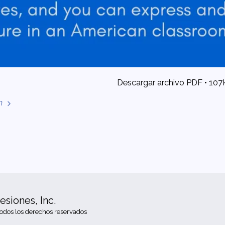
Descargar archivo
PDF • 10
ón
PÁGINA DE 
esiones, Inc.
UNA OPOR
J1 FACILIT
odos los derechos reservados
¿ESTÁ LIS
LO QUE T