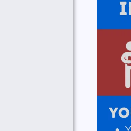
INTERNACIONALES
NUESTRO APOYO VA
MÁS ALLÁ DE LA VISA
¿ERES ELEGIBLE?
TESTIMONIOS: LO QUE
DICEN NUESTROS
PROFESORES
COMUNÍQUESE HOY
RECURSOS PARA
FUTUROS MAESTROS
EVENTOS
INFORMACIÓN DE
CONTRATACIÓN
EVENTOS
PUESTOS DE TRABAJO
PAGO